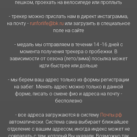
пешком, проехать на велосипеде или проплыть
- трекер можно прислать нам в директ инстаграмма,
на почту -
runforlife@bk.ru
или загрузить в специальное
поле на сайте
- медаль мы отправляем в течении 14 -16 дней с
момента получения трекера о пробежки. В
зависимости от сезона (лето/зима) посылка может
идти быстрее или дольше
- мы берем ваш адрес только из формы регистрации
на забег. Менять адрес можно только в данной
форме, писать о смене фио и адреса на почту -
бесполезно
- все адреса загружаются в систему
Почты.рф
автоматически. Система сама выбирает ближайшее
отделение с вашим адресом, иногда индекс может не
совпадать с тем, который Вы указали. Возможно так